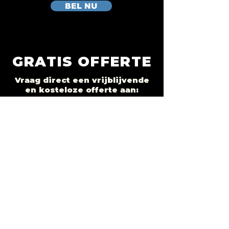
BEL NU
GRATIS OFFERTE
Vraag direct een vrijblijvende
en kosteloze offerte aan:
Voornaam
Achternaam
E-mail
Telefoon